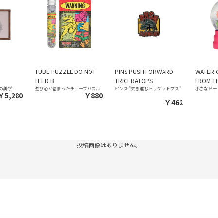
TUBE PUZZLE DO NOT
PINS PUSH FORWARD
WATER 
FEED B
TRICERATOPS
FROM T
の美学
遊び心が詰まったチューブパズル
ピンズ "突き進むトリケラトプス"
小さなドー
￥5,280
￥880
￥462
投稿画像はありません。