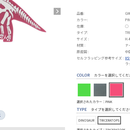
品番:
GM
カラー:
PI
在庫:
◯
タイプ:
TR
サイズ :
H.
材質 :
ナ
原産国 :
中
セルフラッピング参考サイズ :
X
ラ
COLOR
カラーを選択してくだ
選択されたカラー：PINK
TYPE
タイプを選択してくださ
K
DINOSAUR
TRICERATOPS
選択されたタイプ：TRICERATOPS