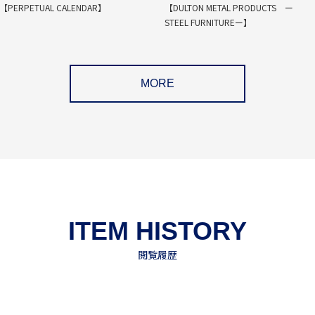
【PERPETUAL CALENDAR】
【DULTON METAL PRODUCTS ー
STEEL FURNITUREー】
MORE