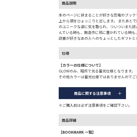
商品説明
本のページに挟まることが好きな恐竜のブック
上から頭をひょっこりと出します。 またあと
のユニークな姿に気を取られ、ついついまた読
んでいる時も、無造作に机に置かれている時も
読書が好きなあの人へのちょっとしたギフトと
仕様
【カラーの仕様について】
GLOWのみ、暗所で光る蓄光仕様となります。
その他カラーは蓄光仕様ではありませんのでご
商品に関する注意事項
※ご購入前は必ず注意事項をご確認下さい。
商品詳細
【BOOKMARK 一覧】