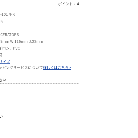
ポイント：4
-1017PK
NK
ICERATOPS
49mm W.116mm D.22mm
イロン、PVC
国
Sサイズ
ッピングサービスについて
詳しくはこちら>
さい
い