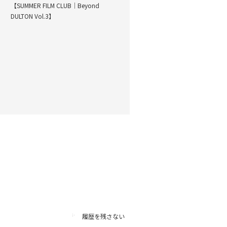
【SUMMER FILM CLUB｜Beyond
DULTON Vol.3】
履歴を残さない