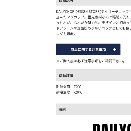
DAILYCHOP DESIGN STORE(デイリー
込んだマグカップ。蓄光素材なので暗闇で光り
ませんが、なんだか魅力的。デザインと相まっ
ドアシーンや洗面所のうがいコップとしても使
ングも可能。
商品に関する注意事項
※ご購入前は必ず注意事項をご確認下さい。
商品詳細
耐熱温度：70℃
耐冷温度：-20℃
備考