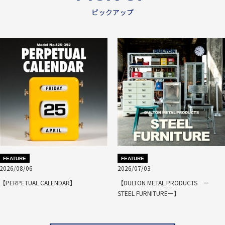
ピックアップ
FEATURE
FEATURE
2026/08/06
2026/07/03
【PERPETUAL CALENDAR】
【DULTON METAL PRODUCTS ー
STEEL FURNITUREー】