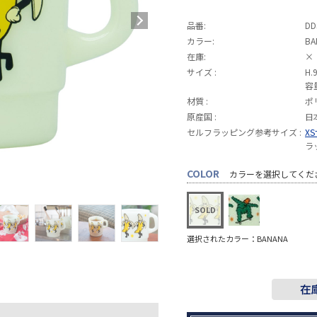
品番:
DD
カラー:
BA
在庫:
×
サイズ :
H.
容
材質 :
ポ
原産国 :
日
セルフラッピング参考サイズ :
X
ラ
COLOR
カラーを選択してくだ
選択されたカラー：BANANA