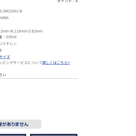
ポイント：8
S-SM25001-B
NANA
92mm W.110mm D.82mm
量：330ml
リスチレン
本
Sサイズ
ッピングサービスについて
詳しくはこちら>
さい