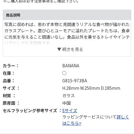
※ご購入前は必ず注意事項をご確認下さい。
商品説明
写真に収めれば、思わず本物と見間違うリアルな食べ物が描かれた
ガラスプレート。遊び心とユーモアに溢れたプレートたちは、食卓
に元気を与えること間違いなし。食品以外を乗せるトレイやインテ
リアとしても注目株です。
カラー：
BANANA
在庫：
◯
品番：
G815-973BA
サイズ ：
H.28mm W.250mm D.185mm
材質 ：
ガラス
原産国 ：
中国
セルフラッピング参考サイズ ：
Sサイズ
ラッピングサービスについて
詳しく
はこちら>