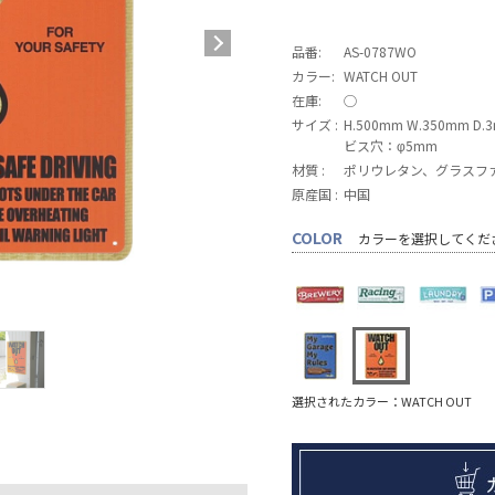
品番:
AS-0787WO
カラー:
WATCH OUT
在庫:
◯
サイズ :
H.500mm W.350mm D.
ビス穴：φ5mm
材質 :
ポリウレタン、グラスフ
原産国 :
中国
COLOR
カラーを選択してくだ
選択されたカラー：WATCH OUT