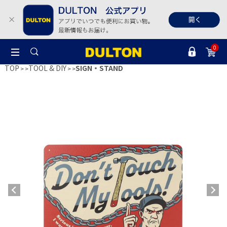
0
TOP
TOOL & DIY
SIGN・STAND
>
>