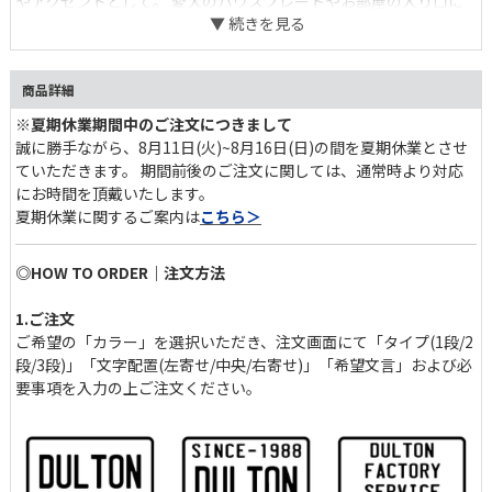
アクセントとして。 愛犬のハウスプレートやお部屋の入り口に
も◎。 オーダーをいただいてから一つ一つ丁寧に手作業で作るプ
レートは、"オリジナル"そのもの。 自由な発想であなたならでは
のとっておきのオーダーを。
商品詳細
※夏期休業期間中のご注文につきまして
EMBOSS PLATEを使ったDIYアイデアはこちら＞
誠に勝手ながら、8月11日(火)~8月16日(日)の間を夏期休業とさせ
ていただきます。 期間前後のご注文に関しては、通常時より対応
にお時間を頂戴いたします。
夏期休業に関するご案内は
こちら＞
◎HOW TO ORDER｜注文方法
1.ご注文
ご希望の「カラー」を選択いただき、注文画面にて「タイプ(1段/2
段/3段)」「文字配置(左寄せ/中央/右寄せ)」「希望文言」および必
要事項を入力の上ご注文ください。