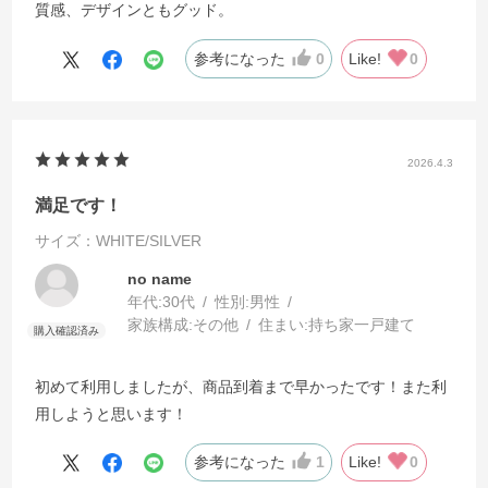
質感、デザインともグッド。
参考になった
0
Like!
0
2026.4.3
満足です！
サイズ：WHITE/SILVER
no name
年代:
30代
性別:
男性
家族構成:
その他
住まい:
持ち家一戸建て
初めて利用しましたが、商品到着まで早かったです！また利
用しようと思います！
参考になった
1
Like!
0