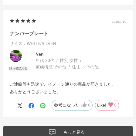
2025.7.10
ナンバープレート
サイズ：WHITE/SILVER
Nan
年代:
20代
性別:
女性
家族構成:
その他
住まい:
その他
ご連絡等も迅速で、イメージ通りの商品が届きました。
ありがとうございました。
参考になった
0
Like!
0
もっと見る