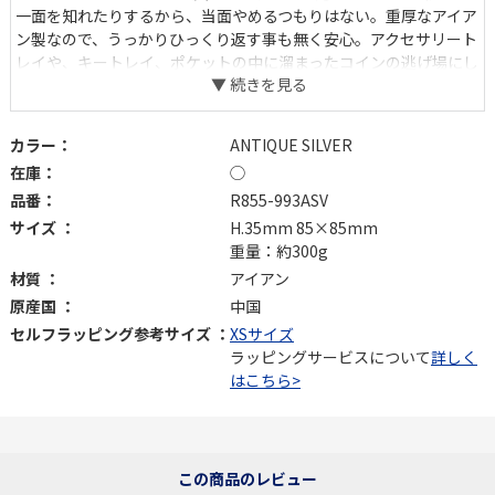
一面を知れたりするから、当面やめるつもりはない。重厚なアイア
ン製なので、うっかりひっくり返す事も無く安心。アクセサリート
レイや、キートレイ、ポケットの中に溜まったコインの逃げ場にし
ても良さそうです。
カラー：
ANTIQUE SILVER
在庫：
◯
品番：
R855-993ASV
サイズ ：
H.35mm 85×85mm
重量：約300g
材質 ：
アイアン
原産国 ：
中国
セルフラッピング参考サイズ ：
XSサイズ
ラッピングサービスについて
詳しく
はこちら>
この商品のレビュー