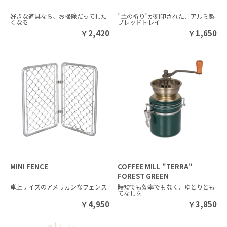
好きな道具なら、お掃除だってした
”主の祈り”が刻印された、アルミ製
くなる
ブレッドトレイ
￥
2,420
￥
1,650
MINI FENCE
COFFEE MILL "TERRA"
FOREST GREEN
卓上サイズのアメリカンなフェンス
時短でも効率でもなく、ゆとりとも
てなしを
￥
4,950
￥
3,850