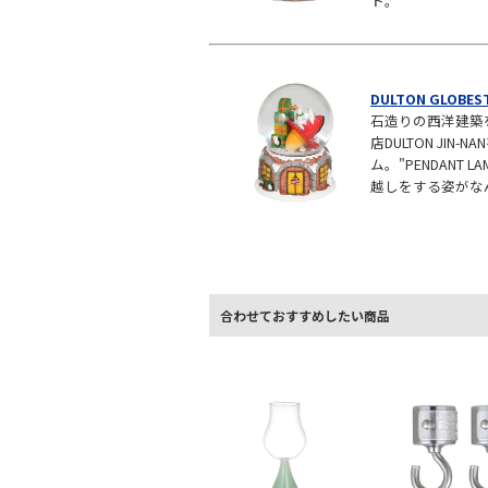
ト。
DULTON GLOBEST
石造りの西洋建築
店DULTON JIN
ム。"PENDANT L
越しをする姿がな
合わせておすすめしたい商品