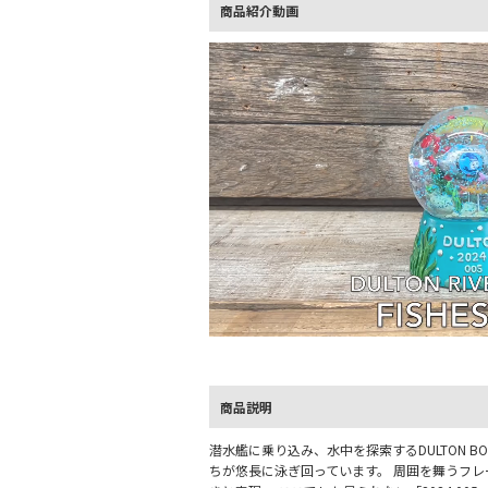
商品紹介動画
L
o
/
U
a
n
d
m
e
u
d
t
:
e
1
商品説明
0
0
.
0
潜水艦に乗り込み、水中を探索するDULTON BOY。
0
ちが悠長に泳ぎ回っています。 周囲を舞うフ
%