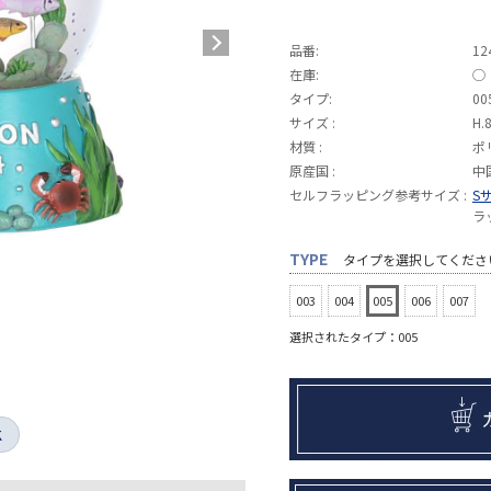
品番:
12
在庫:
◯
タイプ:
00
サイズ :
H.
材質 :
ポ
原産国 :
中
セルフラッピング参考サイズ :
S
ラ
TYPE
タイプを選択してくださ
003
004
005
006
007
選択されたタイプ：005
K