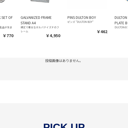
 SET OF
GALVANIZED FRAME
PINS DULTON BOY
DULTON 
ピンズ "DULTON BOY"
STAND A4
PLATE B
名品が生ま
頑丈で骨太なガルバナイズドのフ
DULTON
￥462
レーム
￥770
￥4,950
投稿画像はありません。
PICK UP