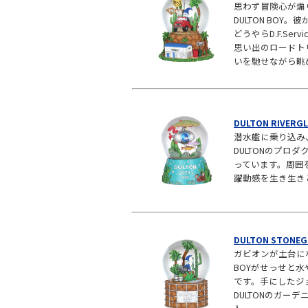
思わず冒険心が煽
DULTON BO
どうやらD.F.Ser
思い出のロードト
いを馳せながら眺
DULTON RIVERGL
潜水艦に乗り込み、
DULTONのプロダ
っています。周囲
躍動感を生き生き
DULTON STONEGL
ガビオンが土台にな
BOYがせっせと
です。手にしたジ
DULTONのガーデ