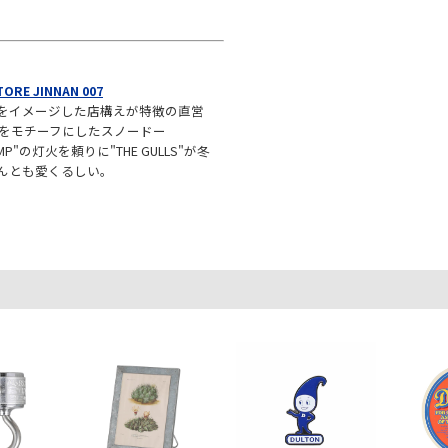
ORE JINNAN 007
をイメージした店構えが特徴の直営
-NANをモチーフにしたスノードー
AMP"の灯火を頼りに"THE GULLS"が冬
んとも愛くるしい。