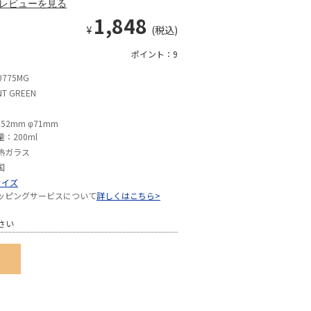
レビューを見る
1,848
¥
(税込)
ポイント：9
0775MG
NT GREEN
152mm φ71mm
量：200ml
熱ガラス
国
サイズ
ッピングサービスについて
詳しくはこちら>
さい