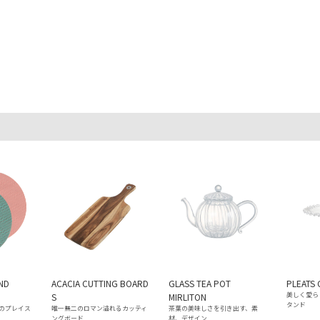
ND
ACACIA CUTTING BOARD
GLASS TEA POT
PLEATS 
美しく愛ら
S
MIRLITON
タンド
のプレイス
唯一無二のロマン溢れるカッティ
茶葉の美味しさを引き出す、素
ングボード
材、デザイン