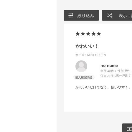
絞り込み
表示：
かわいい！
サイズ：MINT GREEN
no name
年代:
40代
性別:
男性
住まい:
持ち家一戸建て
かわいいだけでなく、使いやすく、