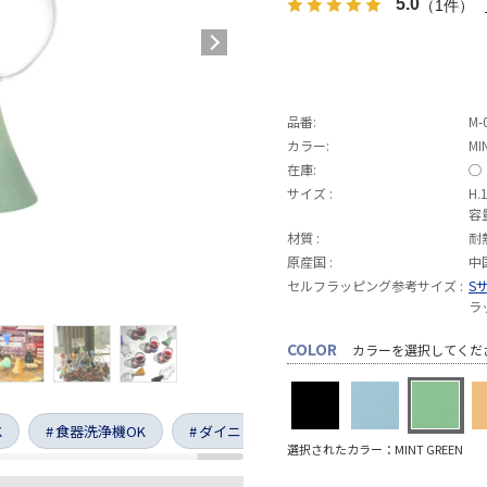
5.0
（1件）
品番:
M-
カラー:
MI
在庫:
◯
サイズ :
H.
容
材質 :
耐
原産国 :
中
セルフラッピング参考サイズ :
S
ラ
COLOR
カラーを選択してくだ
K
食器洗浄機OK
ダイニング
選択されたカラー：MINT GREEN