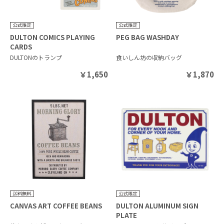
DULTON COMICS PLAYING
PEG BAG WASHDAY
CARDS
DULTONのトランプ
食いしん坊の収納バッグ
￥
1,650
￥
1,870
CANVAS ART COFFEE BEANS
DULTON ALUMINUM SIGN
PLATE