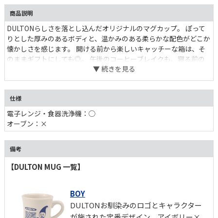
商品説明
DULTONらしさを落とし込んだオリジナルのマグカップ。 ぽって
りとした厚みのあるボディと、温かみのある柔らかな配色がどこか
懐かしさを感じます。 開ける前から楽しいキャッチーな箱は、そ
のままギフトにしても◎。 午後のコーヒーブレイクも、寝る前の
ホットミルクも。日常の隙間に、ほっこりと癒される時間を生み出
します。
仕様
電子レンジ・食器洗浄機：◯
オーブン：×
備考
【DULTON MUG 一覧】
BOY
DULTONお馴染みのロゴとキャラクター
が施された定番デザイン。アイボリー×