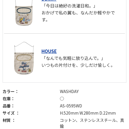
「今日は絶好の洗濯日和。」
おかげで私の翼も、なんだか軽やかで
す。
HOUSE
「なんでも気軽に放り込んで。」
いつもの片付けを、少しだけ愉しく。
カラー：
WASHDAY
在庫：
◯
品番：
AS-0595WD
サイズ ：
H.520mm W.280mm D.22mm
材質 ：
コットン、ステンレススチール、真
鍮