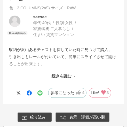
色：2 COLUMNS(2×5)
サイズ：RAW
saesae
年代:
40代
性別:
女性
家族構成:
二人暮らし
住まい:
賃貸マンション
収納が沢山あるチェストを探していた時に見つけて購入。
引き出しもレールが付いていて、簡単にスライドさせて開け
ることが出来ます。
色味も光沢があって写真通りの色でした。
続きを読む
どんな家具にも合うので気に入っています。
長く使える家具が好きなので、この出会いに感謝です。
参考になった
4
Like!
3
絞り込み
表示：評価が高い順