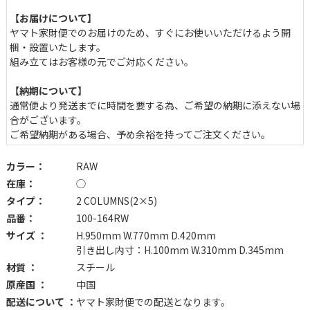
【お届けについて】
ヤマト家財便でのお届けのため、すぐにお使いいただけるよう開
梱・設置いたします。
組み立てはお客様の元でご対応ください。
【納期について】
通常便より発送までに時間を要する為、ご希望の納期に添えない場
合がございます。
ご希望納期がある場合、予め余裕を持ってご注文ください。
カラー：
RAW
在庫：
◯
タイプ：
2 COLUMNS(2×5)
品番：
100-164RW
サイズ ：
H.950mm W.770mm D.420mm
引き出し内寸：H.100mm W.310mm D.345mm
材質 ：
スチール
原産国 ：
中国
配送について ：
ヤマト家財便での配送となります。