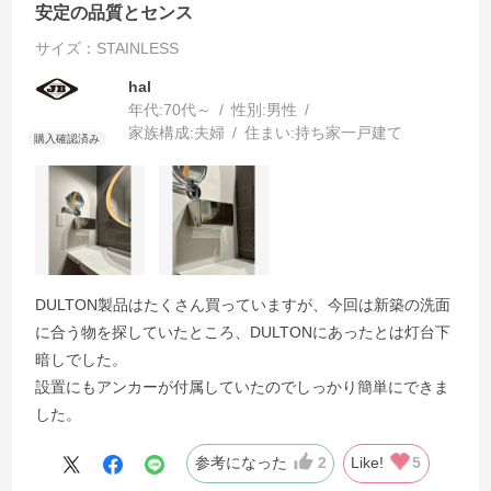
安定の品質とセンス
サイズ：STAINLESS
hal
年代:
70代～
性別:
男性
家族構成:
夫婦
住まい:
持ち家一戸建て
DULTON製品はたくさん買っていますが、今回は新築の洗面
に合う物を探していたところ、DULTONにあったとは灯台下
暗しでした。
設置にもアンカーが付属していたのでしっかり簡単にできま
した。
参考になった
2
Like!
5