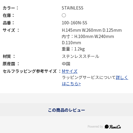
カラー：
STAINLESS
在庫：
◯
品番：
100-160N-SS
サイズ ：
H.145mm W.260mm D.125mm
内寸：H.100mm W.240mm
D.110mm
重量：1.2kg
材質 ：
ステンレススチール
原産国 ：
中国
セルフラッピング参考サイズ ：
Mサイズ
ラッピングサービスについて
詳しく
はこちら>
この商品のレビュー