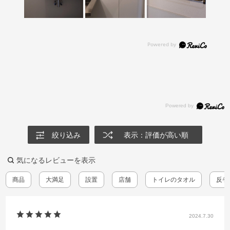
絞り込み
表示：評価が高い順
気になるレビューを表示
商品
大満足
設置
店舗
トイレのタオル
反省.
2024.7.30