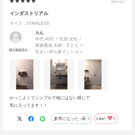
2022.10.7
インダストリアル
サイズ：STAINLESS
らん
年代:
40代
性別:
女性
家族構成:
夫婦・子ども
住まい:
持ち家マンション
かっこよくてシンプルで他にはない感じで
気に入ってます！！
参考になった
3
Like!
5