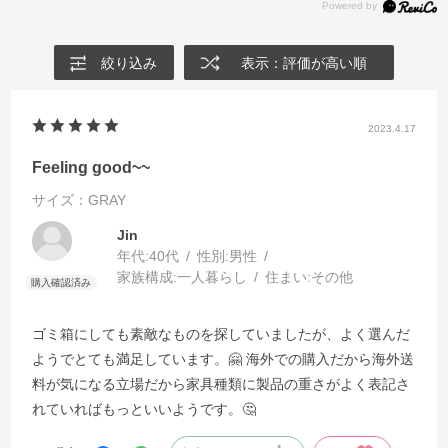
DULTON製品の特性について
「METAL PRODUCTS」
絞り込み
表示：評価が高い順
DULTONのオリジナル家具「METAL PRODUCTS」は海外で製造さ
れています。 ひとつひとつ手作業で作られているため、色味や形状
の個体差、塗装ムラや小傷が生じる場合がございます。 商品それ
2023.4.17
ぞれの個性、風合いとしてご理解ください。
Feeling good~~
サイズ：GRAY
Jin
年代:
40代
性別:
男性
家族構成:
一人暮らし
住まい:
その他
ゴミ箱にしても素敵なものを探していましたが、よく選んだ
ようでとても満足しています。🤗 海外での購入だから海外送
料が気になる立場だから家具種類に製品の重さがよく表記さ
れていればもっといいようです。🤔