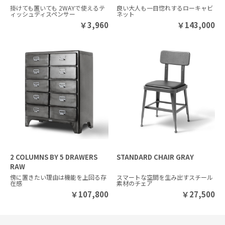
掛けても置いても 2WAYで使えるテ
良い大人も一目惚れするローキャビ
ィッシュディスペンサー
ネット
￥
3,960
￥
143,000
2 COLUMNS BY 5 DRAWERS
STANDARD CHAIR GRAY
RAW
傍に置きたい理由は機能を上回る存
スマートな空間を生み出すスチール
在感
素材のチェア
￥
107,800
￥
27,500