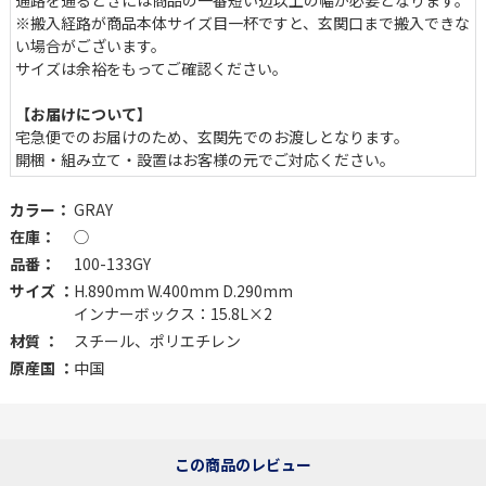
通路を通るときには商品の一番短い辺以上の幅が必要となります。
※搬入経路が商品本体サイズ目一杯ですと、玄関口まで搬入できな
い場合がございます。
サイズは余裕をもってご確認ください。
【お届けについて】
宅急便でのお届けのため、玄関先でのお渡しとなります。
開梱・組み立て・設置はお客様の元でご対応ください。
カラー：
GRAY
在庫：
◯
品番：
100-133GY
分別しやすい 2コンパートメント式
サイズ ：
H.890mm W.400mm D.290mm
インナーボックス：15.8L×2
自然な動作の中でゴミを分別できる上下2段構造。縦型設計なの
材質 ：
スチール、ポリエチレン
で、限られたスペースにもすっきり収まります。キッチンやオフィ
原産国 ：
中国
ス、ガレージなど幅広いシーンで活躍する機能性も魅力。
この商品のレビュー