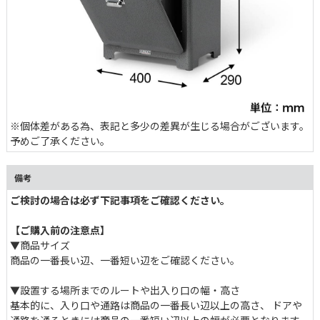
視覚的アクセントになるディテール
こだわりのシェイプと光沢のある美しい輝きが魅力のシルバーパー
※個体差がある為、表記と多少の差異が生じる場合がございます。
ツは、METAL PRODUCTS特有のカラーリングに負けず劣らず主張
予めご了承ください。
します。さりげなく施されたロゴプレートも、所有欲を満たす一因
です。
備考
ご検討の場合は必ず下記事項をご確認ください。
【ご購入前の注意点】
▼商品サイズ
商品の一番長い辺、一番短い辺をご確認ください。
▼設置する場所までのルートや出入り口の幅・高さ
基本的に、入り口や通路は商品の一番長い辺以上の高さ、 ドア