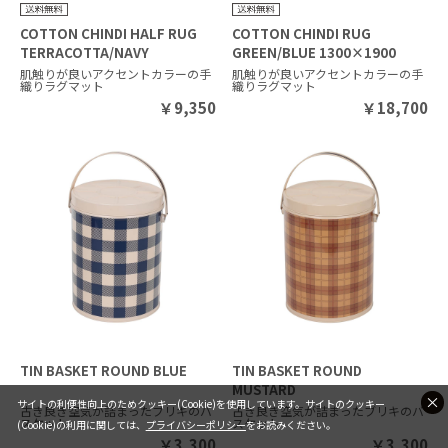
COTTON CHINDI HALF RUG
COTTON CHINDI RUG
TERRACOTTA/NAVY
GREEN/BLUE 1300×1900
900×1300
肌触りが良いアクセントカラーの手
肌触りが良いアクセントカラーの手
織りラグマット
織りラグマット
￥
9,350
￥
18,700
TIN BASKET ROUND BLUE
TIN BASKET ROUND
MUSTARD
サイトの利便性向上のためクッキー(Cookie)を使用しています。サイトのクッキー
古き良き空気が詰まったブリキのバ
古き良き空気が詰まったブリキのバ
スケット
スケット
(Cookie)の利用に関しては、
プライバシーポリシー
をお読みください。
￥
3,300
￥
3,300