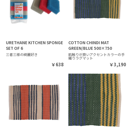
URETHANE KITCHEN SPONGE
COTTON CHINDI MAT
SET OF 6
GREEN/BLUE 500×750
三者三様の綺麗好き
肌触りが良いアクセントカラーの手
織りラグマット
￥
638
￥
3,190