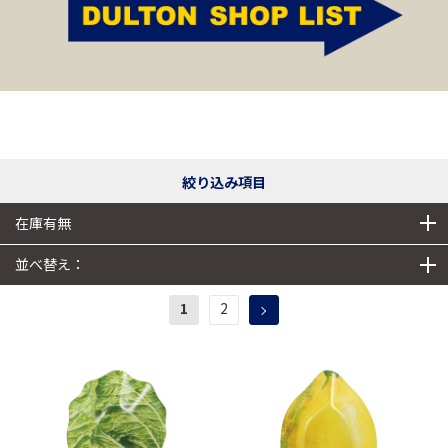
絞り込み項目
在庫有無
並べ替え：
1
2