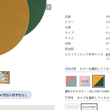
品番:
RN
カラー:
YE
在庫:
◯
タイプ:
PL
サイズ :
φ3
材質 :
ポ
原産国 :
イ
セルフラッピング参考サイズ :
M
ラ
COLOR
カラーを選択してくだ
選択されたカラー：YELLOW×DARK G
次回入荷予定なし
TYPE
タイプを選択してくださ
COASTER
PLACE MAT