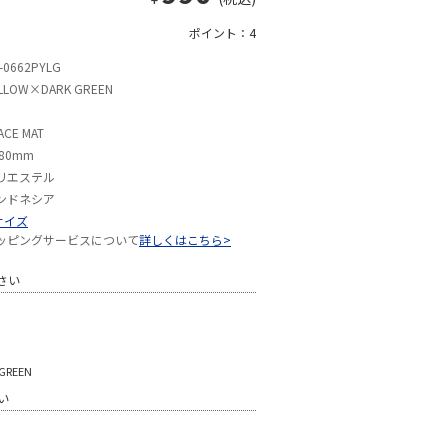
ポイント：4
-0662PYLG
LLOW×DARK GREEN
ACE MAT
80mm
リエステル
ンドネシア
サイズ
ッピングサービスについて
詳しくはこちら>
さい
REEN
い