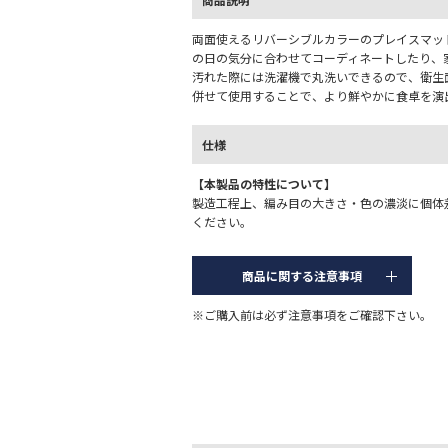
両面使えるリバーシブルカラーのプレイスマッ
の日の気分に合わせてコーディネートしたり、
汚れた際には洗濯機で丸洗いできるので、衛生
併せて使用することで、より鮮やかに食卓を演
仕様
【本製品の特性について】
製造工程上、編み目の大きさ・色の濃淡に個体
ください。
商品に関する注意事項
※ご購入前は必ず注意事項をご確認下さい。