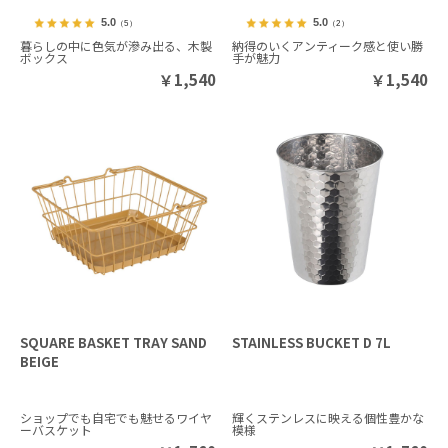
5.0
5.0
（5）
（2）
暮らしの中に色気が滲み出る、木製
納得のいくアンティーク感と使い勝
ボックス
手が魅力
￥
1,540
￥
1,540
SQUARE BASKET TRAY SAND
STAINLESS BUCKET D 7L
BEIGE
ショップでも自宅でも魅せるワイヤ
輝くステンレスに映える個性豊かな
ーバスケット
模様