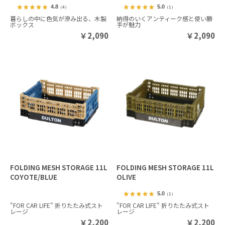
4.8
5.0
（4）
（1）
暮らしの中に色気が滲み出る、木製
納得のいくアンティーク感と使い勝
ボックス
手が魅力
￥
2,090
￥
2,090
FOLDING MESH STORAGE 11L
FOLDING MESH STORAGE 11L
COYOTE/BLUE
OLIVE
5.0
（1）
"FOR CAR LIFE" 折りたたみ式スト
"FOR CAR LIFE" 折りたたみ式スト
レージ
レージ
￥
2,200
￥
2,200