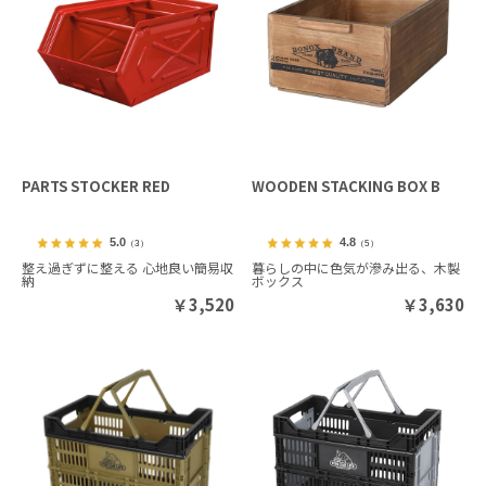
PARTS STOCKER RED
WOODEN STACKING BOX B
5.0
4.8
（3）
（5）
整え過ぎずに整える 心地良い簡易収
暮らしの中に色気が滲み出る、木製
納
ボックス
￥
3,520
￥
3,630