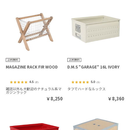
MAGAZINE RACK FIR WOOD
D.M.S "GARAGE" 16L IVORY
4.5
5.0
（2）
（1）
雑誌以外も大歓迎のナチュラル系マ
タフでハードなルックス
ガジンラック
￥
8,250
￥
8,360