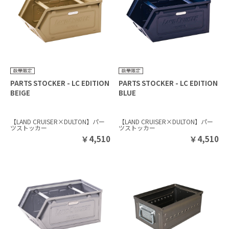
PARTS STOCKER - LC EDITION
PARTS STOCKER - LC EDITION
BEIGE
BLUE
【LAND CRUISER×DULTON】パー
【LAND CRUISER×DULTON】パー
ツストッカー
ツストッカー
￥
4,510
￥
4,510