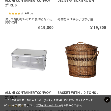
ALUMI CONTAINER''CONVOY
DELIVERY BOX BROWN
2" RL S
4.0
（2）
決して媚びないけれど裏切らない忠
荷物を受け取る小さな小屋
実な収納
￥
19,800
￥
19,800
ALUMI CONTAINER''CONVOY
BASKET WITH LID TONS L
2" RL M
サイトの利便性向上のためクッキー(Cookie)を使用しています。サイトのクッキー
(Cookie)の利用に関しては、
プライバシーポリシー
をお読みください。
4.8
（4）