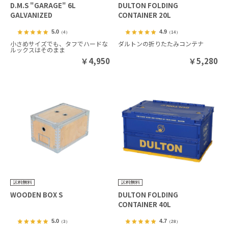
D.M.S "GARAGE" 6L
DULTON FOLDING
GALVANIZED
CONTAINER 20L
5.0
4.9
（4）
（14）
小さめサイズでも、タフでハードな
ダルトンの折りたたみコンテナ
ルックスはそのまま
￥
4,950
￥
5,280
WOODEN BOX S
DULTON FOLDING
CONTAINER 40L
5.0
4.7
（3）
（28）