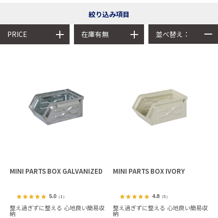
絞り込み項目
並べ替え：
PRICE
在庫有無
MINI PARTS BOX GALVANIZED
MINI PARTS BOX IVORY
5.0
4.8
（1）
（5）
整え過ぎずに整える 心地良い簡易収
整え過ぎずに整える 心地良い簡易収
納
納