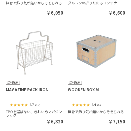
無骨で飾り気が無いからそそられる
ダルトンの折りたたみコンテナ
￥
6,050
￥
6,600
MAGAZINE RACK IRON
WOODEN BOX M
4.7
4.4
（15）
（5）
TPOを選ばない、きれいめマガジン
無骨で飾り気が無いからそそられる
ラック
￥
6,820
￥
7,150