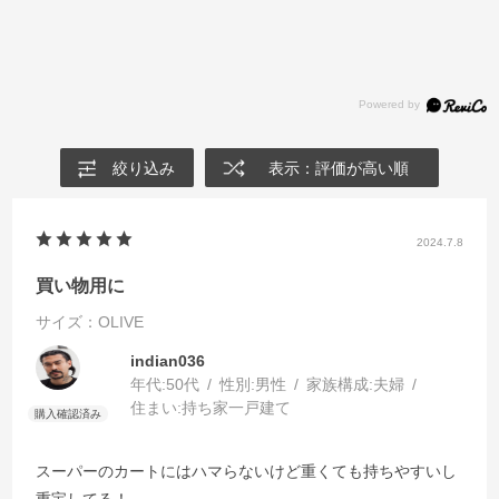
絞り込み
表示：評価が高い順
2024.7.8
買い物用に
サイズ：OLIVE
indian036
年代:
50代
性別:
男性
家族構成:
夫婦
住まい:
持ち家一戸建て
スーパーのカートにはハマらないけど重くても持ちやすいし
重宝してる！