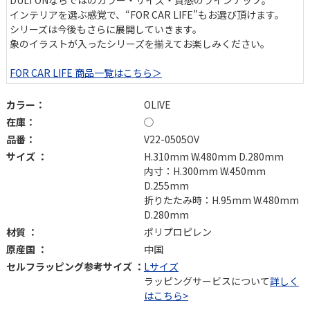
DULTONならではのカラー・サイズ・質感のラインナップ。
インテリアを選ぶ感覚で、“FOR CAR LIFE”もお選び頂けます。
シリーズは今後もさらに展開していきます。
象のイラストが入ったシリーズを揃えてお楽しみください。
FOR CAR LIFE 商品一覧はこちら＞
カラー：
OLIVE
在庫：
◯
品番：
V22-0505OV
サイズ ：
H.310mm W.480mm D.280mm
内寸：H.300mm W.450mm
D.255mm
折りたたみ時：H.95mm W.480mm
D.280mm
材質 ：
ポリプロピレン
原産国 ：
中国
セルフラッピング参考サイズ ：
Lサイズ
ラッピングサービスについて
詳しく
はこちら>