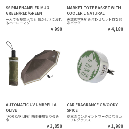
SS RIM ENAMELED MUG
MARKET TOTE BASKET WITH
GREEN/RED/GREEN
COOLER L NATURAL
一人でも複数人でも 懐かしさに浸れ
天然素材を組み合わせたレトロな保
るホーローマグ
冷バッグ
￥
990
￥
4,180
AUTOMATIC UV UMBRELLA
CAR FRAGRANCE C WOODY
OLIVE
SPICE
"FOR CAR LIFE" 晴雨兼用折り畳み
愛車のワンポイントマークになるカ
傘
ーフレグランス
￥
3,850
￥
1,980