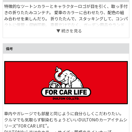
特徴的なツートンカラーとキャラクターロゴが目を引く、取っ手付
きの折りたたみコンテナ。 愛車のカラーに合わせたり、配色の組
み合わせを楽しんだり。 折りたたんで、スタッキングして、コンパ
クトに保管・収納可能。 車載だけでなく、ガーデン用品やランド
リー小物の収納として、時には持ち運び用のバスケットとして。
丸っと水洗いも出来るので、アウトドアやレジャーでも気兼ねなく
使えます。 それぞれのシーンにタフでカラーリング豊富な”FOR
備考
CAR LIFE”のコンテナを。
車内やガレージでも部屋と同じように自分らしくこだわりたい。
クルマでも気取らず馴染むちょうどいいDULTONのカーアイテムシ
リーズ“FOR CAR LIFE”。