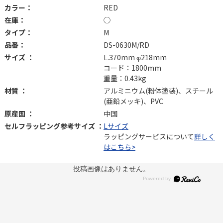
カラー：
RED
在庫：
◯
タイプ：
M
品番：
DS-0630M/RD
サイズ ：
L.370mm φ218mm
コード：1800mm
重量：0.43kg
材質 ：
アルミニウム(粉体塗装)、スチール
(亜鉛メッキ)、PVC
原産国 ：
中国
セルフラッピング参考サイズ ：
Lサイズ
ラッピングサービスについて
詳しく
はこちら>
投稿画像はありません。