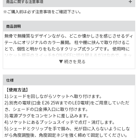
商品に関する注意事項
※ご購入前は必ず注意事項をご確認下さい。
商品説明
無骨で無機質なデザインながら、どこか懐かしさを感じさせるディ
テールにオリジナルのカラー展開。 柱や棚に挟んで取り付けるこ
とで、個性と明かりをもたらすクリップ式ランプです。 使用時に
ソケット根元のスイッチをON/OFFに切り替えるだけなので、キッ
チンやガレージ、デスク周りの作業にも最適。 クリップのホール
ド力が強く、角度も調整可能。ストレスなく設置できます。 必要
な時に必要な場所で使える。空間作りのスパイスに。
仕様
【使用方法】
1).シェードを回しながらソケットへ取り付けます。
2).別売の電球(口金 E26 25WまでのLED電球)をご用意していただ
き、シェードの口金挿入口に取り付けます。
3).電源プラグをコンセントに差し込みます。
4).ソケットにあるプッシュスイッチで点灯・消灯します。
5).シェードとクリップを手で掴み、光が目に入らないようにしな
がら角度調整後、角度固定ネジを強く締めて固定してください。