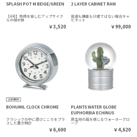
SPLASH POT M BEIGE/GREEN
2 LAYER CABINET RAW
【4号】色柄を愉しむアップサイク
容姿も機能も只者ではない複合キャ
ルの植木鉢
ビネット
￥
3,520
￥
99,000
BOHUMIL CLOCK CHROME
PLANTS WATER GLOBE
EUPHORBIA ECHINUS
クラシックの中に遊びこころをプラ
原生地の風を感じるウォーターグロ
スした置き時計
ーブ
￥
6,600
￥
4,620