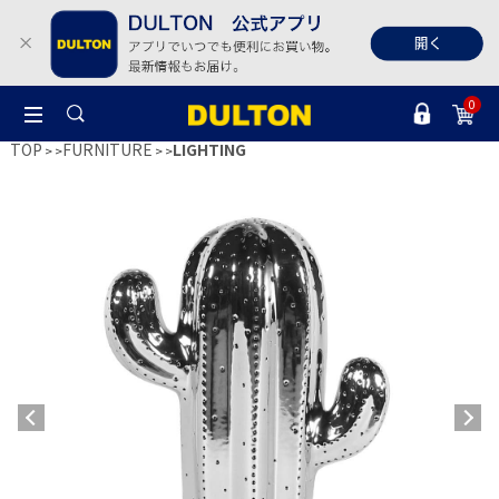
0
TOP
FURNITURE
LIGHTING
>
>