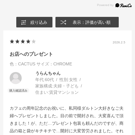
絞り込み
表示：評価が高い順
2026.2.5
お店へのプレゼント
色：CACTUS
サイズ：CHROME
うらんちゃん
年代:
60代
性別:
女性
家族構成:
夫婦・子ども
住まい:
賃貸マンション
カフェの周年記念のお祝いに、私同様ダルトン大好きなご夫
婦へプレゼントしました。目の前で開封され、大変喜んで頂
きました！が、ただ…プレゼント包装も頼んだのですが、商
品の箱と袋がキチキチで…開封に大変苦労されました。それ