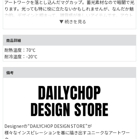
アートワークを落とし込んだマグカップ。蓄光素材なので暗闇で光
ります。光っても特に役に立たないかもしれませんが、なんだか魅
力的。デザインと相まって、雑貨感が楽しいアイテムです。アウト
ドアシーンや洗面所のうがいコップとしても使い勝手が良いプラス
チック製で、スタッキングも可能。
商品詳細
耐熱温度：70℃
耐冷温度：-20℃
備考
Designerの“DAILYCHOP DESIGN STORE”が
様々なインスピレーションを基に描き出すユニークなアートワー