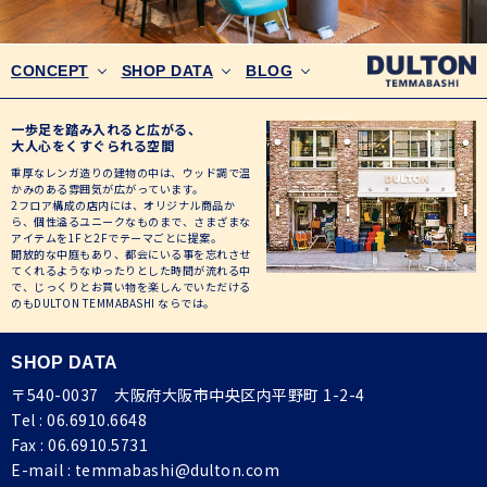
CONCEPT
SHOP DATA
BLOG
一歩足を踏み入れると広がる、
大人心をくすぐられる空間
重厚なレンガ造りの建物の中は、ウッド調で温
かみのある雰囲気が広がっています。
2フロア構成の店内には、オリジナル商品か
ら、個性溢るユニークなものまで、さまざまな
アイテムを1Fと2Fでテーマごとに提案。
開放的な中庭もあり、都会にいる事を忘れさせ
てくれるようなゆったりとした時間が流れる中
で、じっくりとお買い物を楽しんでいただける
のもDULTON TEMMABASHI ならでは。
SHOP DATA
〒540-0037 大阪府大阪市中央区内平野町 1-2-4
Tel :
06.6910.6648
Fax : 06.6910.5731
E-mail :
temmabashi@dulton.com