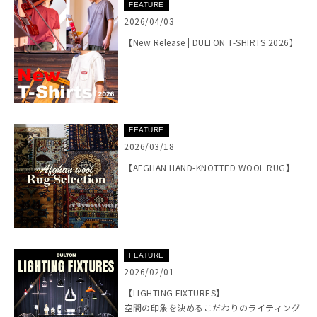
FEATURE
2026/04/03
【New Release | DULTON T-SHIRTS 2026】
FEATURE
2026/03/18
【AFGHAN HAND-KNOTTED WOOL RUG】
FEATURE
2026/02/01
【LIGHTING FIXTURES】
空間の印象を決めるこだわりのライティング