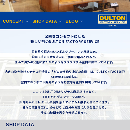
CONCEPT
SHOP DATA
BLOG
公園をコンセプトにした
新しい形のDULTON FACTORY SERVICE
目を惹く巨大なシンボルツリー、レンガ調の床。
約880㎡の広大な店内に一歩足を踏み入れると、
まるで海外の公園に来たかのようなワクワクする空間が広がっています。
大きな吹き抜けとテラスが特徴の「ゼロから作り上げた倉庫」は、DULTON FACTORY
SERVICE初の試み。
室内でありながら野外のような開放的な空間を実現しています。
ここではDULTONオリジナル商品だけでなく、
1点もののヴィンテージ品など、
国内外からセレクトした目を惹くアイテムも数多く揃えています。
日々の喧騒を忘れ、のんびりと自分のお気に入りを見つける、
そんな時間を思う存分過ごせます。
SHOP DATA