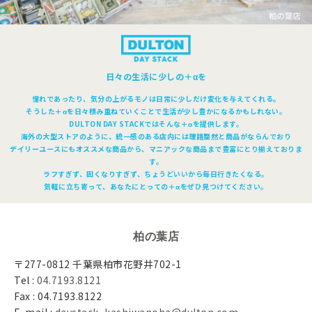
日々の生活に少しの＋αを
憧れであったり、気分の上がるモノは日常に少しだけ変化を与えてくれる。
そうした＋αを日々積み重ねていくことで生活が少し豊かになるかもしれない。
DULTON DAY STACKではそんな＋αを提供します。
海外の大型ストアのように、統一感のある店内には理路整然と商品がならんでおり
デイリーユースにもオススメな商品から、マニアックな商品まで豊富にとり揃えておりま
す。
ラフすぎず、固くなりすぎず、ちょうどいいから毎日行きたくなる。
気軽に立ち寄って、あなたにとっての＋αをぜひ見つけてください。
柏の葉店
〒277-0812 千葉県柏市花野井702-1
Tel :
04.7193.8121
Fax : 04.7193.8122
E-mail :
daystack_kashiwanoha@dulton.com