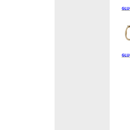
GLU
GLU
最近閲覧したお勧めの商品