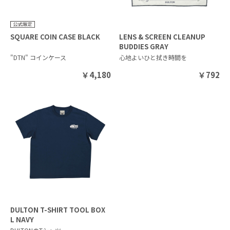
SQUARE COIN CASE BLACK
LENS & SCREEN CLEANUP
BUDDIES GRAY
"DTN" コインケース
心地よいひと拭き時間を
￥
4,180
￥
792
DULTON T-SHIRT TOOL BOX
L NAVY