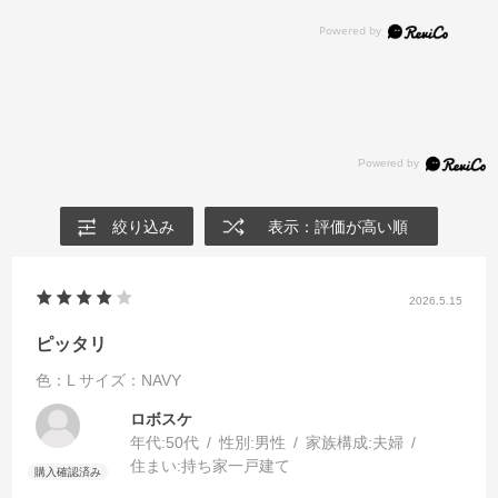
絞り込み
表示：評価が高い順
2026.5.15
ピッタリ
色：L
サイズ：NAVY
ロボスケ
年代:
50代
性別:
男性
家族構成:
夫婦
住まい:
持ち家一戸建て