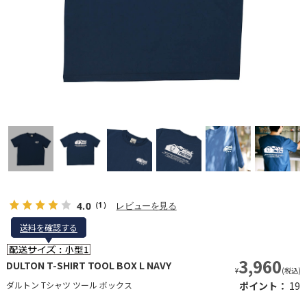
4.0
レビューを見る
（1）
送料を確認する
送料を確認する
3,960
DULTON T-SHIRT TOOL BOX L NAVY
¥
(税込)
ダルトン Tシャツ ツール ボックス
ポイント：
19