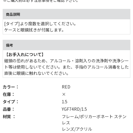
※ご購入前は必ず注意事項をご確認下さい。
商品説明
[タイプ]より度数を選択してください。
ケースと眼鏡拭きが付属します。
備考
【お手入れについて】
破損の恐れがあるため、アルコール・溶剤入りの洗浄剤や洗浄シー
ト等は使用しないでください。また、手指のアルコール消毒をした
直後に眼鏡に触れないでください。
カラー：
RED
在庫：
×
タイプ：
1.5
品番：
YGF74RD/1.5
材質 ：
フレーム/ポリカーボネート ステン
レス
レンズ/アクリル