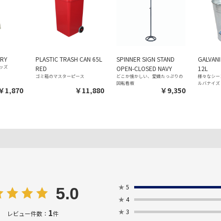
ORY
PLASTIC TRASH CAN 65L
SPINNER SIGN STAND
GALVAN
ッズ
RED
OPEN-CLOSED NAVY
12L
ゴミ箱のマスターピース
どこか懐かしい、愛嬌たっぷりの
様々なシー
回転看板
ルバナイズ
￥1,870
￥11,880
￥9,350
★
5
5.0
★
4
1
★
3
レビュー件数：
件