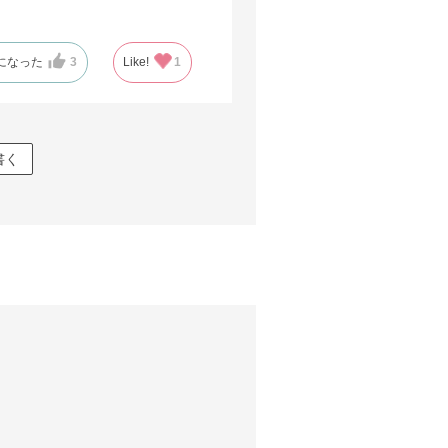
になった
3
Like!
1
書く