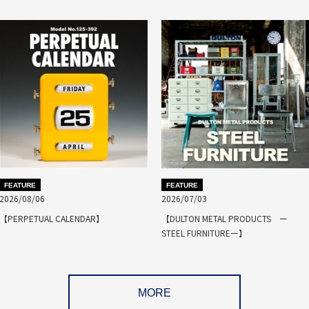
FEATURE
FEATURE
2026/08/06
2026/07/03
【PERPETUAL CALENDAR】
【DULTON METAL PRODUCTS ー
STEEL FURNITUREー】
MORE