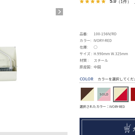
5.0
（1件）
品番:
100-156IV/RD
カラー:
IVORY-RED
在庫:
◯
サイズ :
H.990mm W.325mm
材質 :
スチール
原産国 :
中国
COLOR
カラーを選択してくだ
選択されたカラー：IVORY-RED