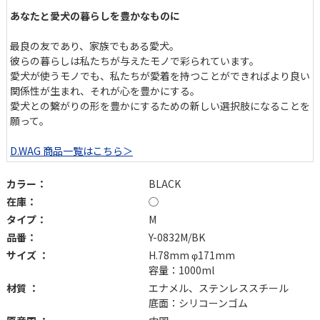
あなたと愛犬の暮らしを豊かなものに
最良の友であり、家族でもある愛犬。
彼らの暮らしは私たちが与えたモノで彩られています。
愛犬が使うモノでも、私たちが愛着を持つことができればより良い
関係性が生まれ、それが心を豊かにする。
愛犬との繋がりの形を豊かにするための新しい選択肢になることを
願って。
D.WAG 商品一覧はこちら＞
カラー：
BLACK
在庫：
◯
タイプ：
M
品番：
Y-0832M/BK
サイズ ：
H.78mm φ171mm
容量：1000ml
材質 ：
エナメル、ステンレススチール
底面：シリコーンゴム