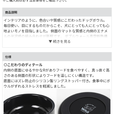
※ご購入前は必ず注意事項をご確認下さい。
商品説明
インテリアのように、色合いや質感にこだわったドッグボウル。
毎日使い、目にするものだからこそ、犬にとっても人にとっても心
地よいモノを目指しました。 側面のマットな質感と内側のエナメ
ルの光沢感の組み合わせが新鮮です。 ダブルウォール真空断熱構
造で保温・保冷機能に富んでおり、飲み水やフードを冷たく・温か
く保ちます。 部屋の雰囲気や愛犬のイメージに合わせて色選びを
愉しみたい。
仕様
◎こだわりのディテール
内側の底面にゆるやかなRがありフードを食べやすく、真っ直ぐ高
さのある側面の形状によりフードを溢しにくい構造です。
底面にはズレ防止のシリコン製リングストッパー付き。食事中にボ
ウルがずれるストレスを軽減しました。