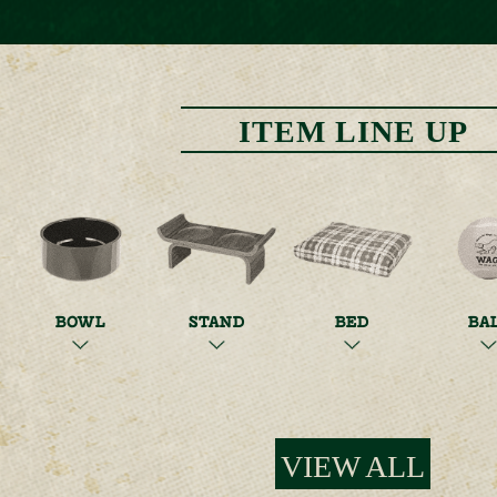
ITEM LINE UP
BOWL
STAND
BED
BA
VIEW ALL