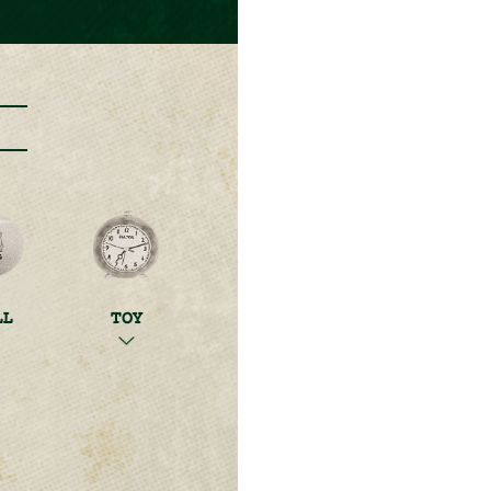
LL
TOY