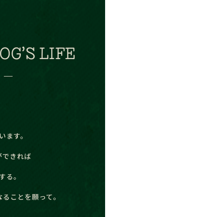
OG’S LIFE
います。
ができれば
する。
なることを願って。