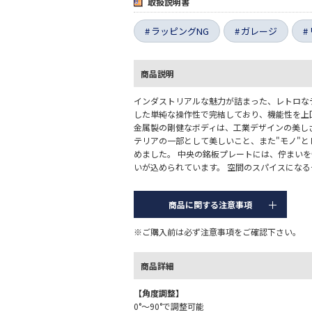
取扱説明書
ラッピングNG
ガレージ
商品説明
インダストリアルな魅力が詰まった、レトロな
した単純な操作性で完結しており、機能性を上
金属製の剛健なボディは、工業デザインの美し
テリアの一部として美しいこと、また"モノ"
めました。 中央の銘板プレートには、佇まい
いが込められています。 空間のスパイスになる
商品に関する注意事項
※ご購入前は必ず注意事項をご確認下さい。
商品詳細
【角度調整】
0°〜90°で調整可能