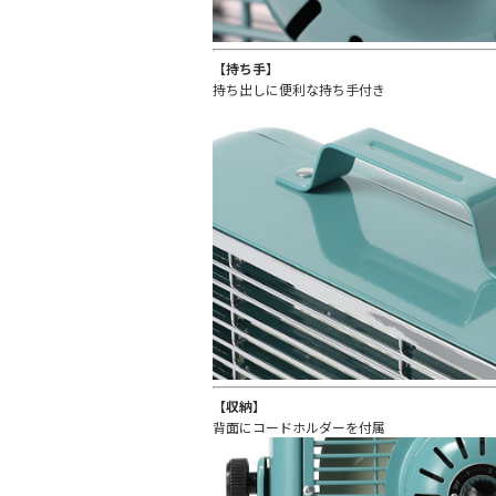
【持ち手】
持ち出しに便利な持ち手付き
【収納】
背面にコードホルダーを付属