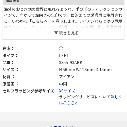
商品説明
海外のおとぎ話の世界に現れるような、手の形のディレクションサ
インで、向かって左向きの矢印です。目的までの誘導用に使用され
る、いわゆる「こちらへ」を意味します。アイアンならではの重厚
感とアンティークフィニッシュが相まって、その醸し出す雰囲気は
本格的。不思議な世界へと誘われそう。
在庫：
◯
タイプ：
LEFT
品番：
S355-93ABK
サイズ ：
H.56mm W.128mm D.15mm
材質 ：
アイアン
原産国 ：
中国
セルフラッピング参考サイズ ：
XSサイズ
ラッピングサービスについて
詳しく
はこちら>