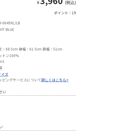
3,960
¥
(税込)
ポイント：19
3-0649XL/LB
GHT BLUE
：68.5cm 身幅：61.5cm 肩幅：51cm
ットン100%
7oz
国
サイズ
ッピングサービスについて
詳しくはこちら>
さい
い