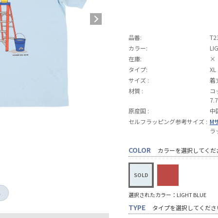
品番:
T2
カラー:
LI
在庫:
×
タイプ:
XL
サイズ :
着丈
材質 :
コ
7.
原産国 :
中
セルフラッピング参考サイズ :
M
ラ
COLOR
カラーを選択してくだ
し
選択されたカラー：LIGHT BLUE
TYPE
タイプを選択してくださ