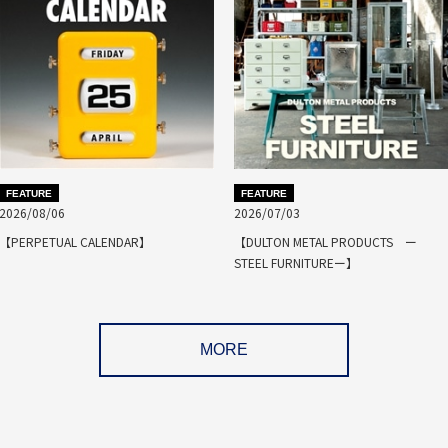
FEATURE
FEATURE
2026/08/06
2026/07/03
【PERPETUAL CALENDAR】
【DULTON METAL PRODUCTS ー
STEEL FURNITUREー】
MORE