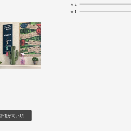
★
2
★
1
評価が高い順