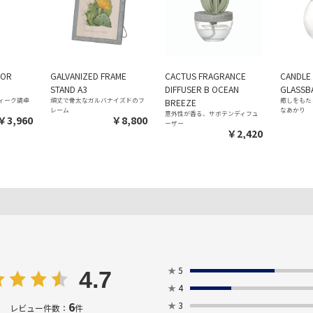
ROR
GALVANIZED FRAME
CACTUS FRAGRANCE
CANDLE
STAND A3
DIFFUSER B OCEAN
GLASSB
ィーク調卓
頑丈で骨太なガルバナイズドのフ
癒しをもた
BREEZE
レーム
なあかり
意外性が香る、サボテンディフュ
￥3,960
￥8,800
ーザー
￥2,420
★
5
4.7
★
4
6
★
3
レビュー件数：
件