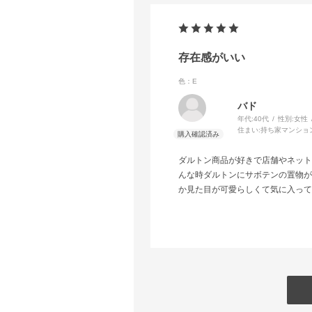
存在感がいい
色：E
バド
年代:
40代
性別:
女性
住まい:
持ち家マンショ
ダルトン商品が好きで店舗やネット
んな時ダルトンにサボテンの置物が
か見た目が可愛らしくて気に入って