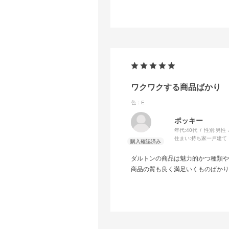
ワクワクする商品ばかり
色：E
ポッキー
年代:
40代
性別:
男性
住まい:
持ち家一戸建て
ダルトンの商品は魅力的かつ種類や
商品の質も良く満足いくものばかり