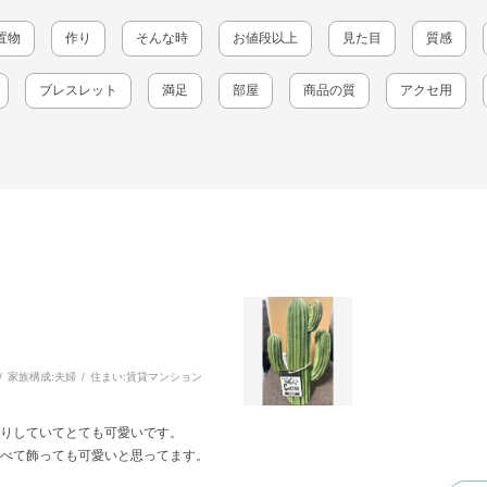
置物
作り
そんな時
お値段以上
見た目
質感
ブレスレット
満足
部屋
商品の質
アクセ用
家族構成:
夫婦
住まい:
賃貸マンション
りしていてとても可愛いです。
べて飾っても可愛いと思ってます。