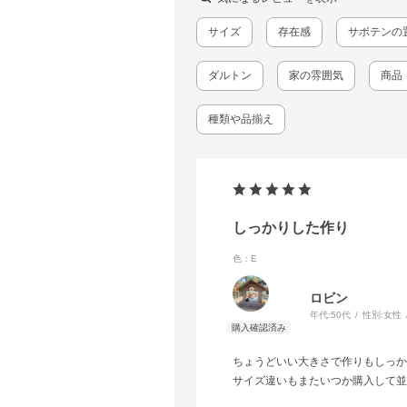
サイズ
存在感
サボテンの
ダルトン
家の雰囲気
商品
種類や品揃え
しっかりした作り
色：E
ロビン
年代:
50代
性別:
女性
ちょうどいい大きさで作りもしっか
サイズ違いもまたいつか購入して並