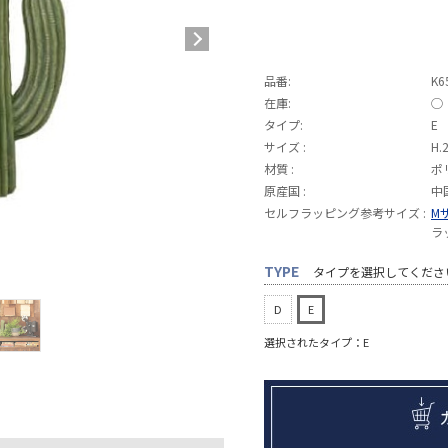
品番:
K6
在庫:
◯
タイプ:
E
サイズ :
H.
材質 :
ポ
原産国 :
中
セルフラッピング参考サイズ :
M
ラ
TYPE
タイプを選択してくださ
D
E
選択されたタイプ：E