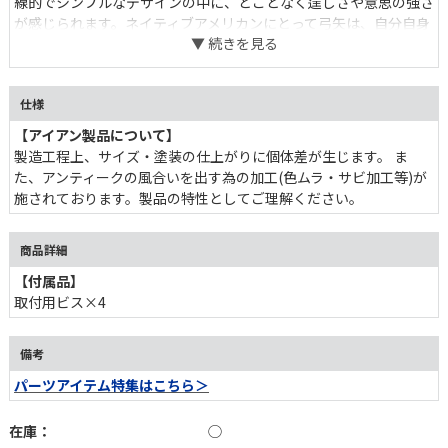
線的でシンプルなデザインの中に、どことなく逞しさや意思の強さ
が感じられます。ネイティブアメリカンにとって弓矢は、自分自身
を守るシンボルだそうです。
仕様
【アイアン製品について】
製造工程上、サイズ・塗装の仕上がりに個体差が生じます。 ま
た、アンティークの風合いを出す為の加工(色ムラ・サビ加工等)が
施されております。製品の特性としてご理解ください。
商品詳細
【付属品】
取付用ビス×4
備考
パーツアイテム特集はこちら＞
在庫：
◯