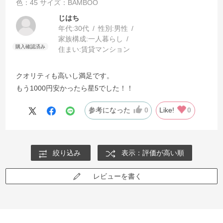
色：45
サイズ：BAMBOO
じはち
年代:
30代
性別:
男性
家族構成:
一人暮らし
住まい:
賃貸マンション
クオリティも高いし満足です。
もう1000円安かったら星5でした！！
参考になった
0
Like!
0
絞り込み
表示：評価が高い順
レビューを書く