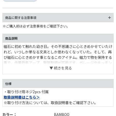
商品に関する注意事項
※ご購入前は必ず注意事項をご確認下さい。
商品説明
磁石に初めて触れた幼き日。その不思議さに心ときめかせていたけ
れど、いつしか単なる文具としか思わなくなっていた。そして、再
び磁石に心ときめかす事となるこのアイテム。磁力で物を保持する
事で、作業効率アップ、整理整頓が可能です。ガレージやキッチン
で活躍する事間違いなし。ナチュラルなバンブーの表情も一興。
MAGNETIC TOOL HOLDERを使ったリメイクアイデアはこちら＞
仕様
・取り付け用ネジ2pcs 付属
取扱説明書はこちら＞
※取り付け方法については、取扱説明書をご確認下さい。
カラー：
BAMBOO