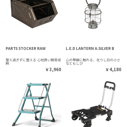
PARTS STOCKER RAW
L.E.D LANTERN A.SILVER B
整え過ぎずに整える 心地良い簡易収
心の琴線に触れる、在りし日の小さ
納
なともしび
￥
3,960
￥
4,180