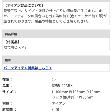
【アイアン製品について】
製造工程上、サイズ・塗装の仕上がりに個体差が生じます。 ま
た、アンティークの風合いを出す為の加工(色ムラ・サビ加工等)が
施されております。製品の特性としてご理解ください。
商品詳細
【付属品】
取付用ビス×2
備考
パーツアイテム特集はこちら＞
在庫：
◯
品番：
S255-99ABK
サイズ ：
H.100mm W.105mm D.70mm
フック幅(片側)：W.35mm
材質 ：
アイアン
原産国 ：
中国