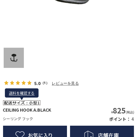
5.0
レビューを見る
（1）
送料を確認する
送料を確認する
825
CEILING HOOK A.BLACK
¥
(税込)
シーリング フック
ポイント：
4