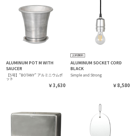
ALUMINUM POT M WITH
ALUMINUM SOCKET CORD
SAUCER
BLACK
【5号】"BOTANY" アルミニウムポ
Simple and Strong
ット
￥
3,630
￥
8,580