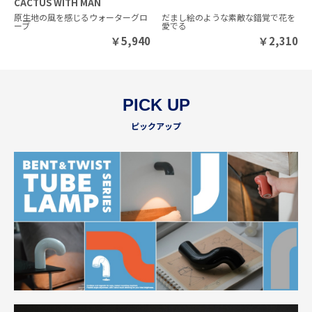
CACTUS WITH MAN
原生地の風を感じるウォーターグロ
だまし絵のような素敵な錯覚で花を
ーブ
愛でる
￥
5,940
￥
2,310
PICK UP
ピックアップ