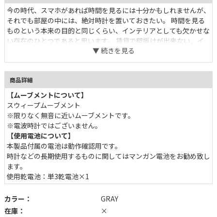
今の時代、スマホがあれば時間を見るには十分かもしれませんが、
それでも部屋の中には、絶対時計を置いておきたい。 時間を見る
ものという本来の目的と同じくらい、インテリアとしても欠かせな
い存在のひとつであると思います。 賃貸で壁掛けが出来ない、イ
ンテリアと一緒に棚に並べて置きたい、そんな時にぴったりな置き
時計です。 またスイープムーブメントなので、寝室などにも向いて
います。 シャープすぎない三角型はお部屋の中でも目を引くアイコ
商品詳細
ンに。そしてどこか清潔感のある雰囲気を与えてくれます。
【ムーブメントについて】
スウィープムーブメント
※限りなく無音に近いムーブメントです。
※電波時計ではございません。
【使用電池について】
本製品付属の電池は動作確認用です。
時計などの長期使用するものに関してはマンガン電池をお勧め致し
ます。
使用乾電池：単3乾電池×1
カラー：
GRAY
在庫：
×