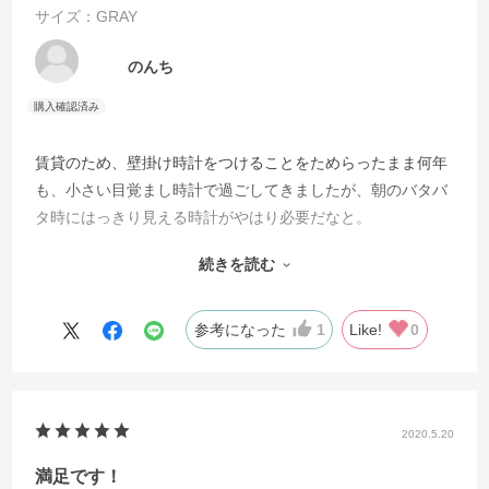
サイズ：GRAY
のんち
賃貸のため、壁掛け時計をつけることをためらったまま何年
も、小さい目覚まし時計で過ごしてきましたが、朝のバタバ
タ時にはっきり見える時計がやはり必要だなと。
掛け時計は種類もデザインの多く、好みのものもたくさんあ
続きを読む
りましたが、置き時計はなかなかなくて。
置き時計でこの大きさはとても見やすい！
個性的なデザインだし、お気に入りです！
参考になった
1
Like!
0
2020.5.20
満足です！