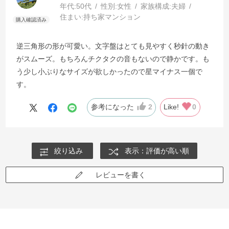
年代:
50代
性別:
女性
家族構成:
夫婦
住まい:
持ち家マンション
逆三角形の形が可愛い。文字盤はとても見やすく秒針の動き
がスムーズ。もちろんチクタクの音もないので静かです。も
う少し小ぶりなサイズが欲しかったので星マイナス一個で
す。
参考になった
2
Like!
0
絞り込み
表示：評価が高い順
レビューを書く