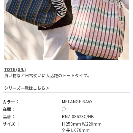
TOTE (S/L)
買い物など日常使いに大活躍のトートタイプ。
シリーズ一覧はこちら＞
カラー：
MELANGE NAVY
在庫：
◯
品番：
RNZ-0862SC/NB
サイズ ：
H.250mm W.220mm
全長 L.670mm