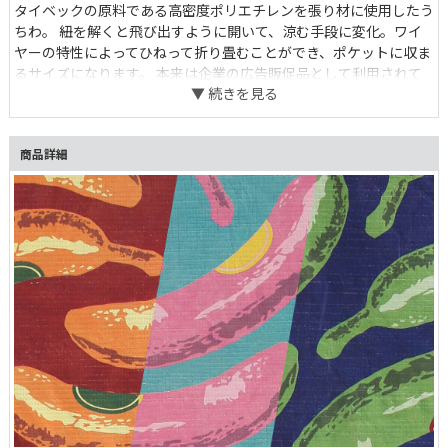
タイベックの原料である高密度ポリエチレンを張り材に使用したう
ちわ。 紐を解くと飛び出すように開いて、涼む手段に変化。ワイ
ヤーの特性によってひねって折り畳むことができ、ポケットに収ま
るサイズになります。 本来は企業の広告販促品として利用されて
いるものに、気分の上がるパターン柄をあしらいました。 身軽に
行動したい暑い季節に一枚持っておくだけで、とても便利。 耐水性
があり多少濡れても問題ないので、アウトドアでも大活躍です。 夏
商品詳細
ファッションの個性的なアクセントとして携帯するのも◎。