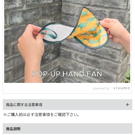
L
o
/
U
a
n
d
m
e
powered by
u
d
t
:
e
1
0
商品に関する注意事項
0
.
0
※ご購入前は必ず注意事項をご確認下さい。
0
%
商品説明