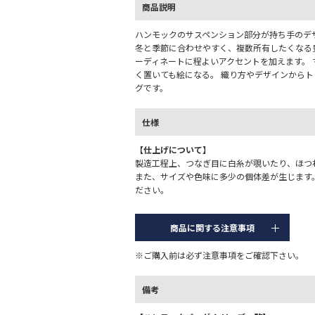
商品説明
ハンモックのサスペンション部分が持ち手のデ
冬と季節に合わせやすく、複数所有したくなる
ーディネートに程よいアクセントを加えます。
く置いても絵になる。 織り方やデザインから
グです。
仕様
【仕上げについて】
製造工程上、つなぎ目に白糸が覗いたり、ほつ
また、サイズや色味に多少の個体差が生じます
ださい。
商品に関する注意事項
※ご購入前は必ず注意事項をご確認下さい。
備考