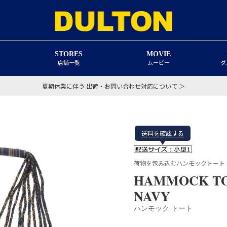
STORES
MOVIE
店舗一覧
ムービー
ダ
夏期休業に伴う 出荷・お問い合わせ対応について ＞
送料を確認する
荷物を包み込むハンモックトート
HAMMOCK TO
NAVY
ハンモック トート