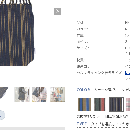
品番:
RN
カラー:
ME
在庫:
◯
タイプ:
S
サイズ :
H.
全長
材質 :
コ
原産国 :
イ
セルフラッピング参考サイズ :
M
ラ
COLOR
カラーを選択してくだ
K
選択されたカラー：MELANGE NAVY
TYPE
タイプを選択してくださ