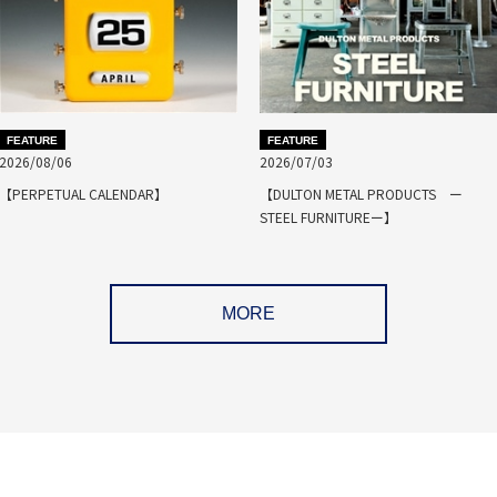
FEATURE
FEATURE
2026/08/06
2026/07/03
【PERPETUAL CALENDAR】
【DULTON METAL PRODUCTS ー
STEEL FURNITUREー】
MORE