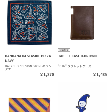
BANDANA 04 SEASIDE PIZZA
TABLET CASE D.BROWN
NAVY
DAILYCHOP DESIGN STOREのバン
"DTN" タブレットケース
ダナ
￥
1,870
￥
1,485