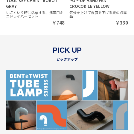
TOOL KEY CHAIN "ROBOT"
POP-UP HAND FAN
GRAY
CROCODILE YELLOW
いざという時に活躍する、携帯用ミ
気分を上げて温度を下げる夏の必需
ニドライバーセット
品
￥
748
￥
330
PICK UP
ピックアップ