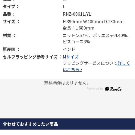
タイプ：
L
品番：
RNZ-0861L/YL
サイズ ：
H.390mm W.400mm D.130mm
全長：L.680mm
材質 ：
コットン57%、ポリエステル40%、
ビスコース3%
原産国 ：
インド
セルフラッピング参考サイズ ：
Mサイズ
ラッピングサービスについて
詳しく
はこちら>
投稿画像はありません。
合わせておすすめしたい商品