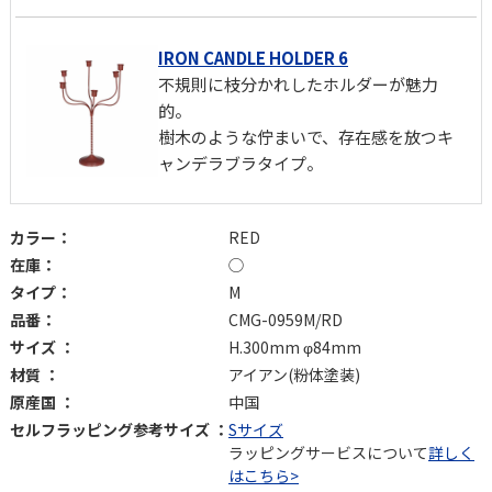
IRON CANDLE HOLDER 6
不規則に枝分かれしたホルダーが魅力
的。
樹木のような佇まいで、存在感を放つキ
ャンデラブラタイプ。
カラー：
RED
在庫：
◯
タイプ：
M
品番：
CMG-0959M/RD
サイズ ：
H.300mm φ84mm
材質 ：
アイアン(粉体塗装)
原産国 ：
中国
セルフラッピング参考サイズ ：
Sサイズ
ラッピングサービスについて
詳しく
はこちら>