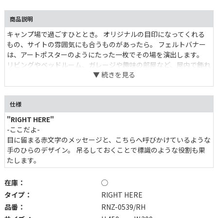
商品説明
キャンプ場で過ごすひととき。 オリジナルの目印になってくれる
もの、サイトの雰囲気にも合うものがあったら。 フェルトバナー
は、アートポスターのようにたった一枚でその場を演出します。
リビングやベッドルーム、ガレージや趣味の部屋など、屋内で飾れ
ばまた違った一面が。 引っ掛けるだけとは言え、高さや角度、何
に掛けるか、どこで使うかで、それぞれの個性が出るのも面白い。
仕様
"RIGHT HERE"
-ここだよ-
目に留まる赤文字のメッセージと、こちらへ呼びかけているような
手のひらのデザイン。 吊るしておくことで標識のような役割も果
たします。
在庫：
◯
タイプ：
RIGHT HERE
品番：
RNZ-0539/RH