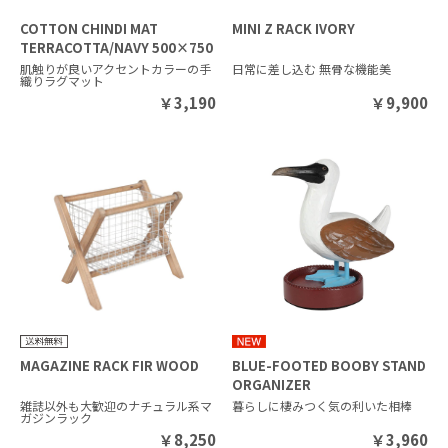
COTTON CHINDI MAT
MINI Z RACK IVORY
TERRACOTTA/NAVY 500×750
肌触りが良いアクセントカラーの手
日常に差し込む 無骨な機能美
織りラグマット
￥
3,190
￥
9,900
MAGAZINE RACK FIR WOOD
BLUE-FOOTED BOOBY STAND
ORGANIZER
雑誌以外も大歓迎のナチュラル系マ
暮らしに棲みつく気の利いた相棒
ガジンラック
￥
8,250
￥
3,960