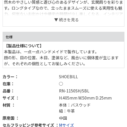
然木のやさしい質感と遊び心のあるデザインが、玄関周りを彩りま
す。ロングタイプなので、立ったままスムーズに使える実用性も魅
力。何気ないお出かけや帰宅の時間が少し楽しくなる、インテリア
雑貨感覚で取り入れたいアイテムです。
仕様
【製品仕様について】
本製品は、一点一点ハンドメイドで製作しています。
顔の形、目の位置、木目、塗装など、風合いに個体差が生じます
が、それぞれの個性としてお愉しみください。
カラー：
SHOEBILL
在庫：
◯
品番：
RN-1150SH/SBL
サイズ ：
H.405mm W.50mm D.25mm
材質 ：
本体：バスウッド
紐：牛革
原産国 ：
中国
セルフラッピング参考サイズ ：
Mサイズ