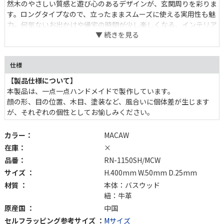
然木のやさしい質感と遊び心のあるデザインが、玄関周りを彩りま
す。ロングタイプなので、立ったままスムーズに使える実用性も魅
力。何気ないお出かけや帰宅の時間が少し楽しくなる、インテリア
雑貨感覚で取り入れたいアイテムです。
仕様
【製品仕様について】
本製品は、一点一点ハンドメイドで製作しています。
顔の形、目の位置、木目、塗装など、風合いに個体差が生じます
が、それぞれの個性としてお愉しみください。
カラー：
MACAW
在庫：
×
品番：
RN-1150SH/MCW
サイズ ：
H.400mm W.50mm D.25mm
材質 ：
本体：バスウッド
紐：牛革
原産国 ：
中国
セルフラッピング参考サイズ ：
Mサイズ