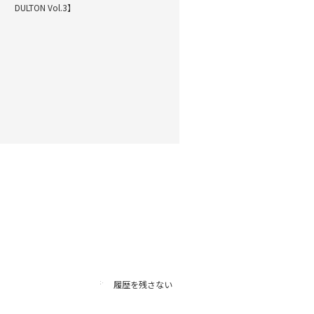
DULTON Vol.3】
履歴を残さない