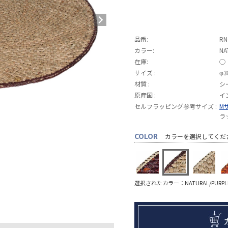
品番:
RN
カラー:
NA
在庫:
◯
サイズ :
φ3
材質 :
シ
原産国 :
イ
セルフラッピング参考サイズ :
M
ラ
COLOR
カラーを選択してくだ
選択されたカラー：NATURAL/PURPLE