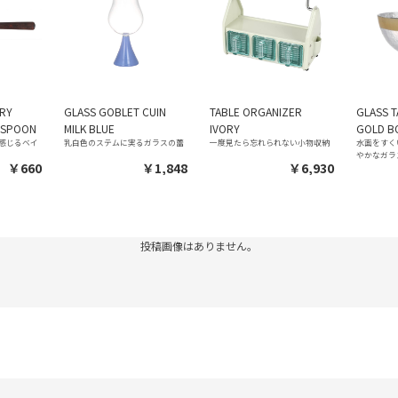
ERY
GLASS GOBLET CUIN
TABLE ORGANIZER
GLASS 
 SPOON
MILK BLUE
IVORY
GOLD B
感じるベイ
乳白色のステムに実るガラスの蕾
一度見たら忘れられない小物収納
水面をすく
かなガラ
￥660
￥1,848
￥6,930
投稿画像はありません。